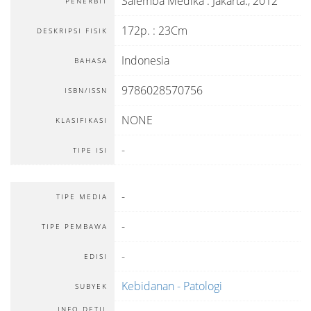
Salemba Medika
:
Jakarta
.,
2012
PENERBIT
172p. : 23Cm
DESKRIPSI FISIK
Indonesia
BAHASA
9786028570756
ISBN/ISSN
NONE
KLASIFIKASI
-
TIPE ISI
-
TIPE MEDIA
-
TIPE PEMBAWA
-
EDISI
Kebidanan - Patologi
SUBYEK
INFO DETIL