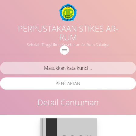
PERPUSTAKAAN STIKES AR-
RUM
Sekolah Tinggi Ilmu Kesehatan Ar-Rum Salatiga
PENCARIAN
Detail Cantuman