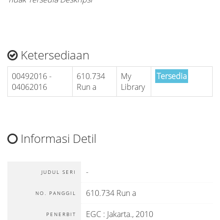
Ketersediaan
00492016 -
610.734
My
Tersedia
04062016
Run a
Library
Informasi Detil
-
JUDUL SERI
610.734 Run a
NO. PANGGIL
EGC
:
Jakarta
.,
2010
PENERBIT