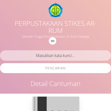
PERPUSTAKAAN STIKES AR-
RUM
Sekolah Tinggi Ilmu Kesehatan Ar-Rum Salatiga
PENCARIAN
Detail Cantuman