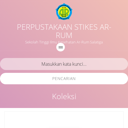
PERPUSTAKAAN STIKES AR-
RUM
Sekolah Tinggi Ilmu Kesehatan Ar-Rum Salatiga
PENCARIAN
Koleksi