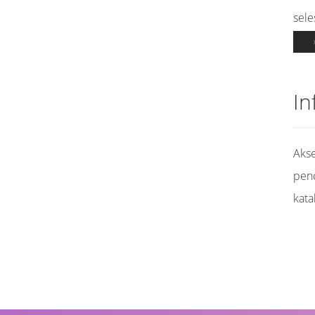
sele
In
Akse
pen
kata