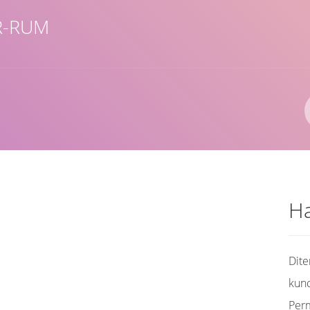
R-RUM
Ha
Dit
kunc
Per