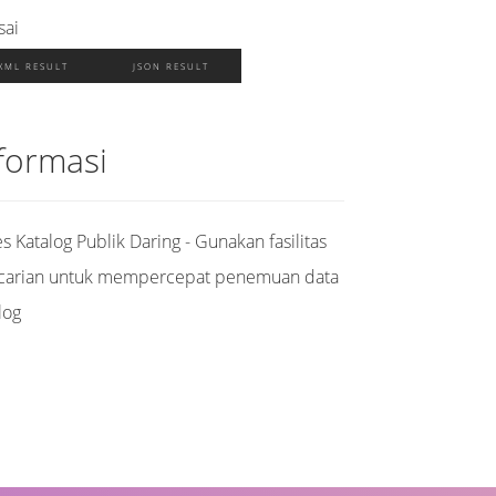
sai
XML RESULT
JSON RESULT
formasi
s Katalog Publik Daring - Gunakan fasilitas
carian untuk mempercepat penemuan data
log