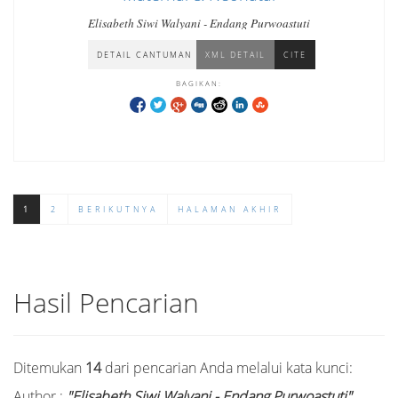
Elisabeth Siwi Walyani - Endang Purwoastuti
DETAIL CANTUMAN
XML DETAIL
CITE
BAGIKAN:
1
2
BERIKUTNYA
HALAMAN AKHIR
Hasil Pencarian
Ditemukan
14
dari pencarian Anda melalui kata kunci:
Author :
"Elisabeth Siwi Walyani - Endang Purwoastuti"